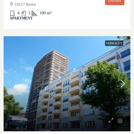
Details
10117 Berlin
4
1
100
m²
APARTMENT
VERKAUFT
€924.000