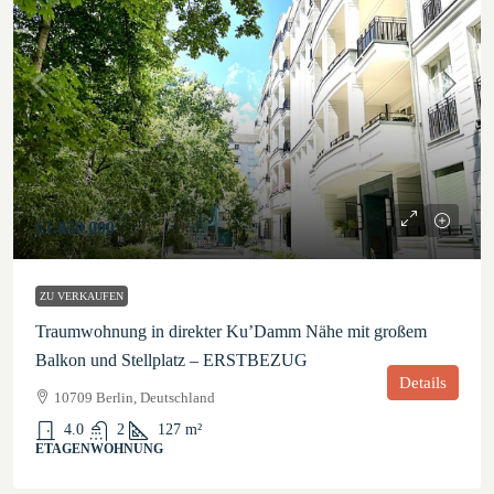
€1.850.000
ZU VERKAUFEN
Traumwohnung in direkter Ku’Damm Nähe mit großem
Balkon und Stellplatz – ERSTBEZUG
Details
10709 Berlin, Deutschland
4.0
2
127
m²
ETAGENWOHNUNG