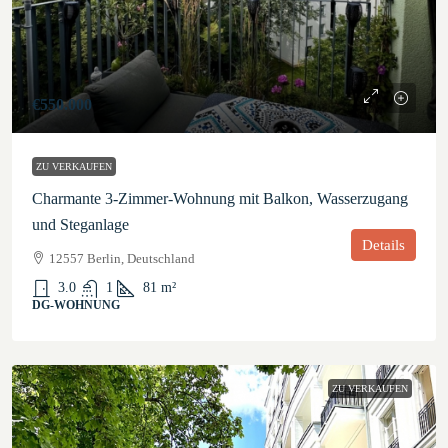
€550.000
ZU VERKAUFEN
Charmante 3-Zimmer-Wohnung mit Balkon, Wasserzugang
und Steganlage
Details
12557 Berlin, Deutschland
3.0
1
81
m²
DG-WOHNUNG
ZU VERKAUFEN